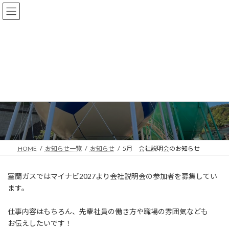
コ
ナ
ン
ビ
テ
ゲ
ン
ー
ツ
シ
へ
ョ
ス
ン
キ
に
5月 会社説明会のお知らせ
ッ
移
プ
動
最
2026年5月8日
2026年5月8日
終
更
新
日
時
:
HOME
お知らせ一覧
お知らせ
5月 会社説明会のお知らせ
室蘭ガスではマイナビ2027より会社説明会の参加者を募集してい
ます。
仕事内容はもちろん、先輩社員の働き方や職場の雰囲気なども
お伝えしたいです！